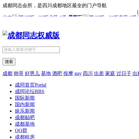
成都同志会所，是四川成都地区最全的门户导航
搜索
成都
帅哥
好男儿
基地
酒吧
按摩
gay
四川
出差
家庭
过日子
出
成同首页
Portal
成同论坛
BBS
国际新闻
国内新闻
娱乐新闻
成都贴吧
成都基地
QQ群
成都租房