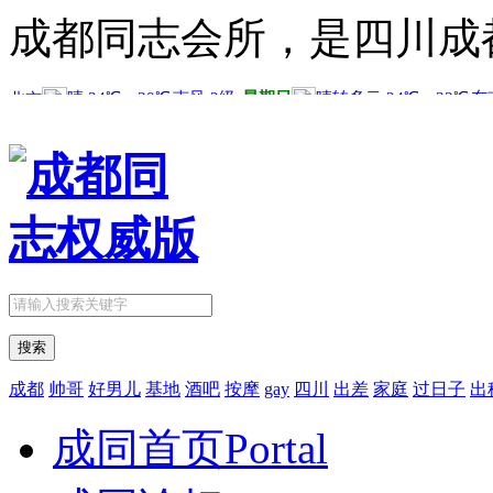
成都同志会所，是四川成
搜索
成都
帅哥
好男儿
基地
酒吧
按摩
gay
四川
出差
家庭
过日子
出
成同首页
Portal