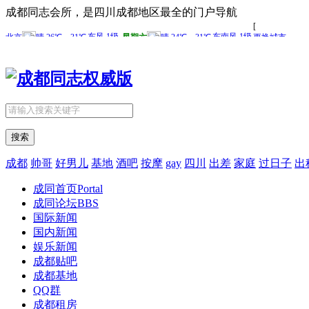
成都同志会所，是四川成都地区最全的门户导航
搜索
成都
帅哥
好男儿
基地
酒吧
按摩
gay
四川
出差
家庭
过日子
出
成同首页
Portal
成同论坛
BBS
国际新闻
国内新闻
娱乐新闻
成都贴吧
成都基地
QQ群
成都租房