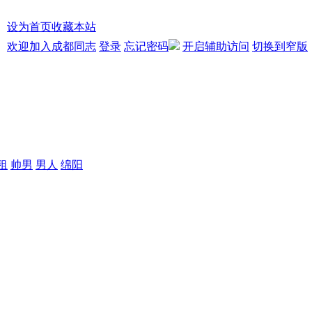
设为首页
收藏本站
欢迎加入成都同志
登录
忘记密码
开启辅助访问
切换到窄版
租
帅男
男人
绵阳