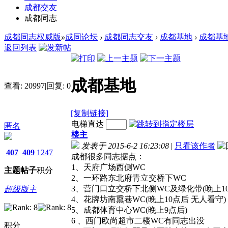
成都交友
成都同志
成都同志权威版
»
成同论坛
›
成都同志交友
›
成都基地
›
成都基
返回列表
成都基地
查看:
20997
|
回复:
0
[复制链接]
电梯直达
匿名
楼主
发表于 2015-6-2 16:23:08
|
只看该作者
407
409
1247
成都很多同志据点：
1、天府广场西侧WC
主题
帖子
积分
2、一环路东北府青立交桥下WC
3、营门口立交桥下北侧WC及绿化带(晚上10
超级版主
4、花牌坊南熏巷WC(晚上10点后 无人看守)
5、成都体育中心WC(晚上9点后)
6 、西门欧尚超市二楼WC有同志出没
积分