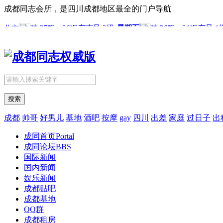
成都同志会所，是四川成都地区最全的门户导航
搜索
成都
帅哥
好男儿
基地
酒吧
按摩
gay
四川
出差
家庭
过日子
出
成同首页
Portal
成同论坛
BBS
国际新闻
国内新闻
娱乐新闻
成都贴吧
成都基地
QQ群
成都租房