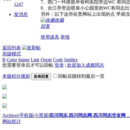
7、西门一环路抚琴骨科医院旁边WC 有同
1247
8、合江亭旁边喷泉小公园里的WC有同志出
另外：以下这些在贵网站上出现的点 早就
发消息
收藏
回复
使用道具
举报
返回列表
高级模式
B
Color
Image
Link
Quote
Code
Smilies
您需要登录后才可以回帖
登录
|
欢迎加入成都同志
本版积分规则
回帖后跳转到最后一页
发表回复
Archiver
|
手机版
|
小黑屋
|
四川同志,四川同志网,四川同志交友网，
网站统计