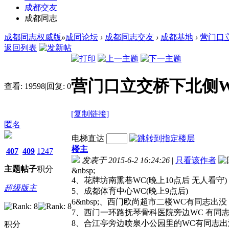
成都交友
成都同志
成都同志权威版
»
成同论坛
›
成都同志交友
›
成都基地
›
营门口立
返回列表
营门口立交桥下北侧WC
查看:
19598
|
回复:
0
[复制链接]
匿名
电梯直达
楼主
407
409
1247
发表于 2015-6-2 16:24:26
|
只看该作者
主题
帖子
积分
&nbsp;
4、花牌坊南熏巷WC(晚上10点后 无人看守)
超级版主
5、成都体育中心WC(晚上9点后)
6&nbsp;、西门欧尚超市二楼WC有同志出没
7、西门一环路抚琴骨科医院旁边WC 有同
8、合江亭旁边喷泉小公园里的WC有同志出
积分