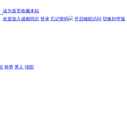
设为首页
收藏本站
欢迎加入成都同志
登录
忘记密码
开启辅助访问
切换到窄版
租
帅男
男人
绵阳