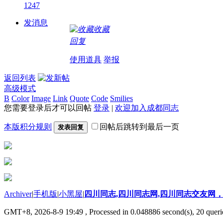
1247
发消息
收藏
回复
使用道具
举报
返回列表
高级模式
B
Color
Image
Link
Quote
Code
Smilies
您需要登录后才可以回帖
登录
|
欢迎加入成都同志
本版积分规则
回帖后跳转到最后一页
发表回复
Archiver
|
手机版
|
小黑屋
|
四川同志,四川同志网,四川同志交友网，
GMT+8, 2026-8-9 19:49
, Processed in 0.048886 second(s), 20 querie