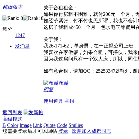
超级版主
关于合租租金：
如果你付房租不困难，就付200元一个月，
如经济紧张，付不付也无所谓，我也不会计
这房子我租成450一个月，包水电气等费用
积分
1247
关于我：
我26-171-62，单身男，在一正规公司
发消息
我喜欢在家做饭，如果合租，可搭伙，我来
因为我这房间只有一个双人床，所以，同住
如有意合租，请加QQ：252533472详谈，
收藏
回复
使用道具
举报
返回列表
高级模式
B
Color
Image
Link
Quote
Code
Smilies
您需要登录后才可以回帖
登录
|
欢迎加入成都同志