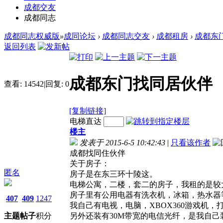
成都交友
成都同志
成都同志权威版
»
成同论坛
›
成都同志交友
›
成都租房
›
成都东
返回列表
成都东门找同居伙伴
查看:
14542
|
回复:
0
[复制链接]
电梯直达
楼主
发表于 2015-6-5 10:42:43
|
只看该作者
成都找同住伙伴
关于房子：
匿名
房子是在东三环十陵这。
电梯公寓，二楼，套二的房子，我租的是较
房子里有公用电器有洗衣机，冰箱，热水器
407
409
1247
我自己有电视，电脑，XBOX360游戏机
主题
帖子
积分
另外还装有30M带宽的电信光纤，是我自己