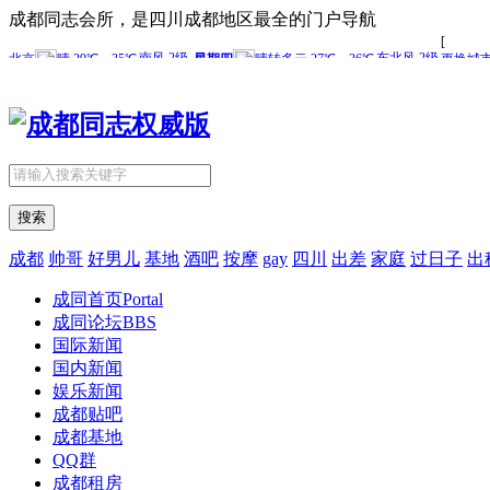
成都同志会所，是四川成都地区最全的门户导航
搜索
成都
帅哥
好男儿
基地
酒吧
按摩
gay
四川
出差
家庭
过日子
出
成同首页
Portal
成同论坛
BBS
国际新闻
国内新闻
娱乐新闻
成都贴吧
成都基地
QQ群
成都租房