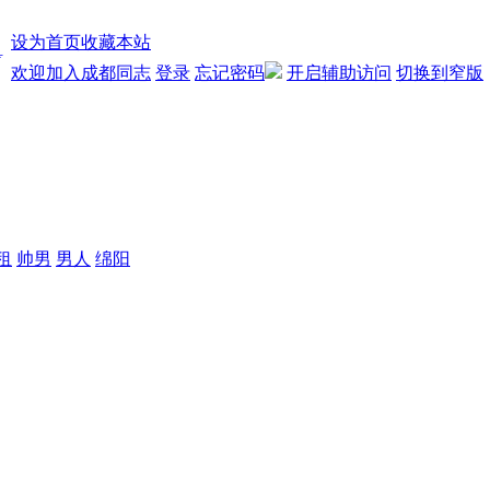
设为首页
收藏本站
欢迎加入成都同志
登录
忘记密码
开启辅助访问
切换到窄版
租
帅男
男人
绵阳