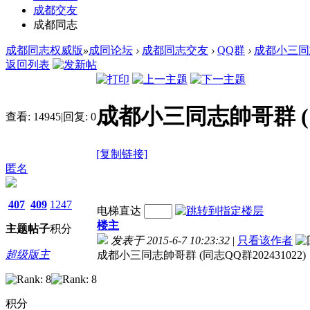
成都交友
成都同志
成都同志权威版
»
成同论坛
›
成都同志交友
›
QQ群
›
成都小三同志
返回列表
成都小三同志帥哥群 (同志
查看:
14945
|
回复:
0
[复制链接]
匿名
407
409
1247
电梯直达
楼主
主题
帖子
积分
发表于 2015-6-7 10:23:32
|
只看该作者
超级版主
成都小三同志帥哥群 (同志QQ群202431022)
积分