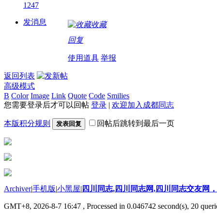
1247
发消息
收藏
回复
使用道具
举报
返回列表
高级模式
B
Color
Image
Link
Quote
Code
Smilies
您需要登录后才可以回帖
登录
|
欢迎加入成都同志
本版积分规则
回帖后跳转到最后一页
发表回复
Archiver
|
手机版
|
小黑屋
|
四川同志,四川同志网,四川同志交友网，
GMT+8, 2026-8-7 16:47
, Processed in 0.046742 second(s), 20 querie