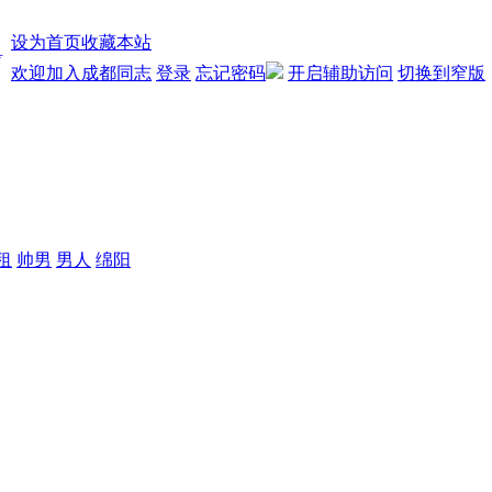
设为首页
收藏本站
欢迎加入成都同志
登录
忘记密码
开启辅助访问
切换到窄版
租
帅男
男人
绵阳