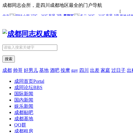
成都同志会所，是四川成都地区最全的门户导航
搜索
成都
帅哥
好男儿
基地
酒吧
按摩
gay
四川
出差
家庭
过日子
出
成同首页
Portal
成同论坛
BBS
国际新闻
国内新闻
娱乐新闻
成都贴吧
成都基地
QQ群
成都租房